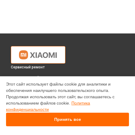
Сервисный ремонт
ВЫБЕРИ СВОЙ ГОРОД
Этот сайт использует файлы cookie для аналитики и
Ремонт квадрокоптера Fimi X8 SE 2020 Xiaomi в
обеспечения наилучшего пользовательского опыта.
Краснодаре
Продолжая использовать этот сайт, вы соглашаетесь с
Ремонт квадрокоптера Fimi X8 SE 2020 Xiaomi в
Ростове-
использованием файлов cookie.
Политика
на-Дону
конфиденциальности
Ремонт квадрокоптера Fimi X8 SE 2020 Xiaomi в
Нижнем
Новгороде
Принять все
Ремонт квадрокоптера Fimi X8 SE 2020 Xiaomi в
Новосибирске