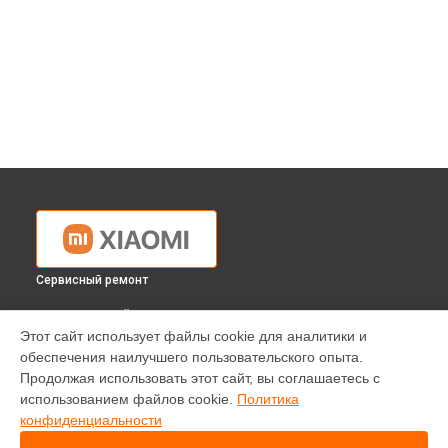
Сервисный ремонт
ВЫБЕРИ СВОЙ ГОРОД
Этот сайт использует файлы cookie для аналитики и
Ремонт робота-пылесоса Viomi Robot Vacuum Cleaner S9
обеспечения наилучшего пользовательского опыта.
Black Xiaomi в
Краснодаре
Продолжая использовать этот сайт, вы соглашаетесь с
Ремонт робота-пылесоса Viomi Robot Vacuum Cleaner S9
использованием файлов cookie.
Политика
Black Xiaomi в
Ростове-на-Дону
конфиденциальности
Ремонт робота-пылесоса Viomi Robot Vacuum Cleaner S9
Black Xiaomi в
Нижнем Новгороде