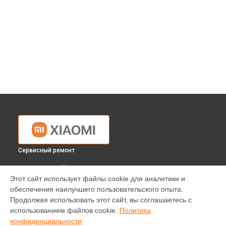
Сервисный ремонт
ВЫБЕРИ СВОЙ ГОРОД
Этот сайт использует файлы cookie для аналитики и
Ремонт робота-пылесоса Trouver Robot Vacuum-Mop Finder
обеспечения наилучшего пользовательского опыта.
RLS3 EU Xiaomi в
Краснодаре
Продолжая использовать этот сайт, вы соглашаетесь с
Ремонт робота-пылесоса Trouver Robot Vacuum-Mop Finder
использованием файлов cookie.
Политика
RLS3 EU Xiaomi в
Ростове-на-Дону
конфиденциальности