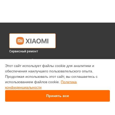
Сервисный ремонт
ВЫБЕРИ СВОЙ ГОРОД
Этот сайт использует файлы cookie для аналитики и
Ремонт робота-пылесоса Roborock S7 Xiaomi в
обеспечения наилучшего пользовательского опыта.
Краснодаре
Продолжая использовать этот сайт, вы соглашаетесь с
Ремонт робота-пылесоса Roborock S7 Xiaomi в
Ростове-
использованием файлов cookie.
Политика
на-Дону
конфиденциальности
Ремонт робота-пылесоса Roborock S7 Xiaomi в
Нижнем
Новгороде
Принять все
Ремонт робота-пылесоса Roborock S7 Xiaomi в
Новосибирске
Ремонт робота-пылесоса Roborock S7 Xiaomi в
Челябинске